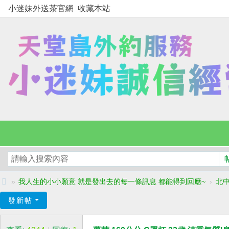
小迷妹外送茶官網
收藏本站
»
我人生的小小願意 就是發出去的每一條訊息 都能得到回應~
›
北
小
發新帖
迷
妹