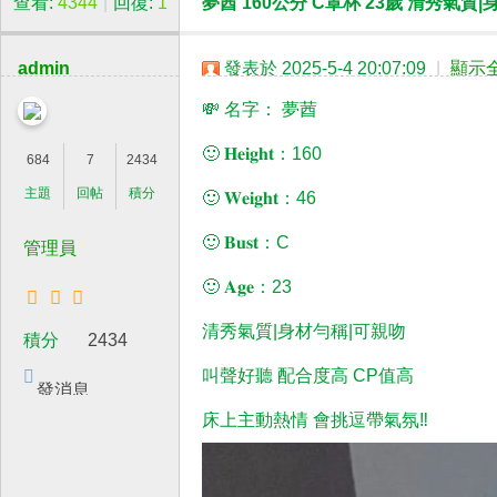
查看:
4344
|
回復:
1
夢莤 160公分 C罩杯 23歲 清秀氣質
正
妹
admin
發表於 2025-5-4 20:07:09
|
顯示
官
💸 名字： 夢莤
網
🙂 𝐇𝐞𝐢𝐠𝐡𝐭：160
684
7
2434
主題
回帖
積分
🙂 𝐖𝐞𝐢𝐠𝐡𝐭：46
🙂 𝐁𝐮𝐬𝐭：C
管理員
🙂 𝐀𝐠𝐞：23
清秀氣質|身材勻稱|可親吻
積分
2434
叫聲好聽 配合度高 CP值高
發消息
床上主動熱情 會挑逗帶氣氛‼️