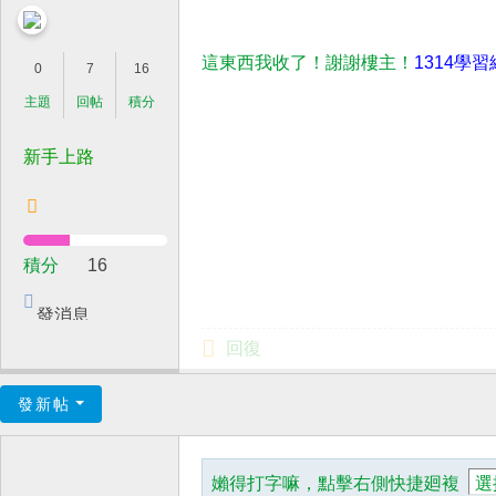
這東西我收了！謝謝樓主！
1314學習
0
7
16
主題
回帖
積分
新手上路
積分
16
發消息
回復
發新帖
嬾得打字嘛，點擊右側快捷廻複